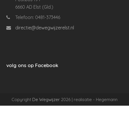
6660 AD Elst (Gld.)
Telefoon: 0481-373446
directie@dewegwijzerelst.nl
volg ons op Facebook
Copyright
De Wegwijzer
2026 | realisatie - Hegemann